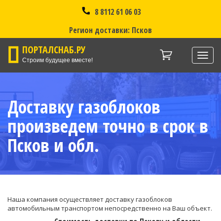
8 8112 61 06 03
Регион доставки: Псков
ПОРТАЛСНАБ.РУ
Нави
Строим будущее вместе!
Доставку газоблоков
произведем точно в срок в
Псков и обл.
Наша компания осуществляет доставку газоблоков
автомобильным транспортом непосредственно на Ваш объект.