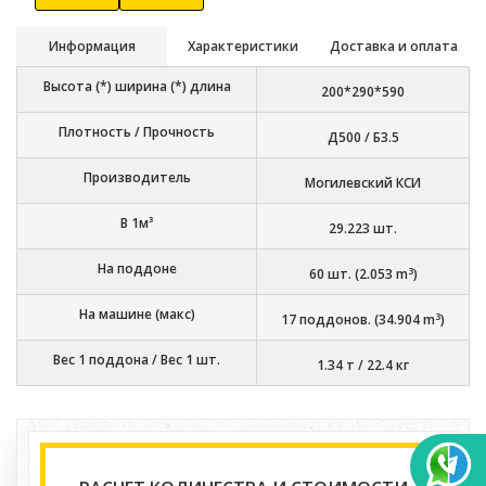
Информация
Характеристики
Доставка и оплата
Высота (*) ширина (*) длина
200*290*590
Плотность / Прочность
Д500 / Б3.5
Производитель
Могилевский КСИ
В 1м³
29.223
шт.
На поддоне
3
60
шт. (
2.053
m
)
На машине (макс)
3
17
поддонов. (
34.904
m
)
Вес 1 поддона / Вес 1 шт.
1.34 т
/
22.4 кг