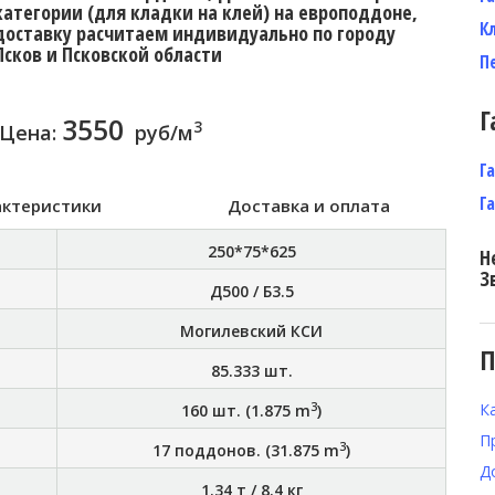
категории (для кладки на клей) на европоддоне,
К
доставку расчитаем индивидуально по городу
Псков и Псковской области
П
Г
3550
3
Цена:
руб/м
Г
Г
актеристики
Доставка и оплата
250*75*625
Н
З
Д500 / Б3.5
Могилевский КСИ
П
85.333
шт.
3
К
160
шт. (
1.875
m
)
П
3
17
поддонов. (
31.875
m
)
Д
1.34 т
/
8.4 кг