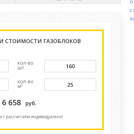
О
С
К
 И СТОИМОСТИ ГАЗОБЛОКОВ
кол-во
шт
кол-во
2
м
6 658
руб.
кт расcчитаем индивидуально!