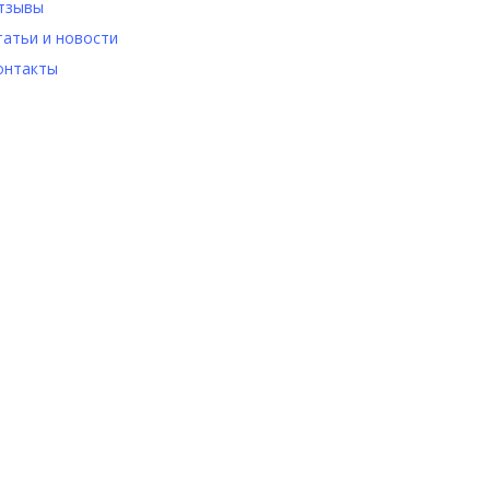
тзывы
татьи и новости
онтакты