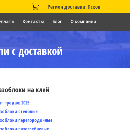
Регион доставки: Псков
Оплата
Контакты
Блог
О компании
пи с доставкой
азоблоки на клей
ит продаж 2025
азоблоки стеновые
азоблоки перегородочные
азоблоки пазогребневые