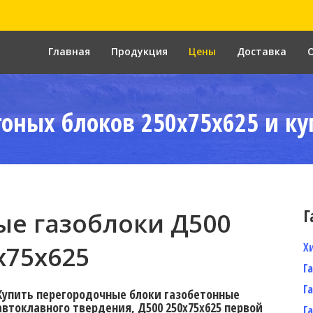
Главная
Продукция
Цены
Доставка
тоных блоков 250x75x625 и ку
Г
е газоблоки Д500
Х
x75x625
Г
Г
Купить перегородочные блоки газобетонные
автоклавного твердения, Д500 250x75x625 первой
Г