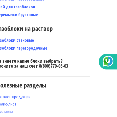
лей для газоблоков
еремычки брусковые
азоблоки на раствор
азоблоки стеновые
азоблоки перегородочные
е знаете какие блоки выбрать?
воните за наш счет 8(800)770-06-03
олезные разделы
аталог продукции
райс-лист
оставка