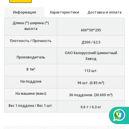
Информация
Характеристики
Доставка и оплата
Длина (*) ширина (*)
высота
600*50*295
Плотность / Прочность
Д500 / Б2.5
ОАО Белорусский Цементный
Производитель
Завод
В 1м³
113
шт.
На поддоне
3
96
шт. (
0.85
m
)
На машине (макс)
3
36
поддонов. (
30.600
m
)
Вес 1 поддона / Вес 1 шт.
0.6 т
/
6.3 кг