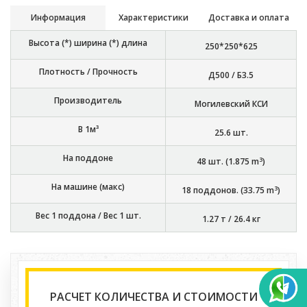
Информация
Характеристики
Доставка и оплата
Высота (*) ширина (*) длина
250*250*625
Плотность / Прочность
Д500 / Б3.5
Производитель
Могилевский КСИ
В 1м³
25.6
шт.
На поддоне
3
48
шт. (
1.875
m
)
На машине (макс)
3
18
поддонов. (
33.75
m
)
Вес 1 поддона / Вес 1 шт.
1.27 т
/
26.4 кг
РАСЧЕТ КОЛИЧЕСТВА И СТОИМОСТИ