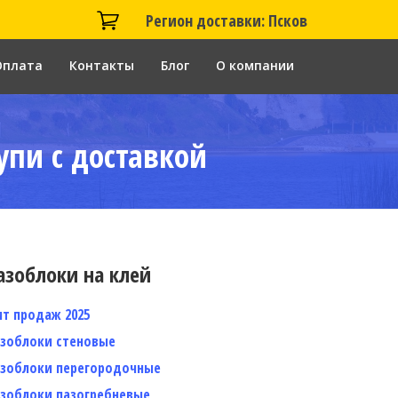
Регион доставки: Псков
Оплата
Контакты
Блог
О компании
упи с доставкой
азоблоки на клей
ит продаж 2025
азоблоки стеновые
азоблоки перегородочные
азоблоки пазогребневые