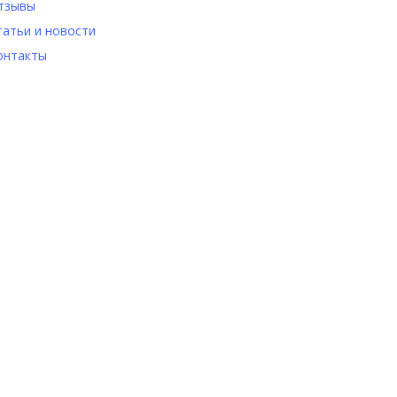
тзывы
татьи и новости
онтакты