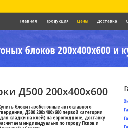
Главная
Продукция
Цены
Доставка
тоных блоков 200x400x600 и к
Г
ки Д500 200x400x600
Х
Купить блоки газобетонные автоклавного
Г
твердения, Д500 200x400x600 первой категории
(для кладки на клей) на европоддоне, доставку
Г
расчитаем индивидуально по городу Псков и
Г