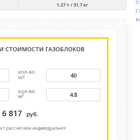
О
1.27 т
/
31.7 кг
С
К
 И СТОИМОСТИ ГАЗОБЛОКОВ
кол-во
шт
кол-во
2
м
6 817
руб.
кт расcчитаем индивидуально!