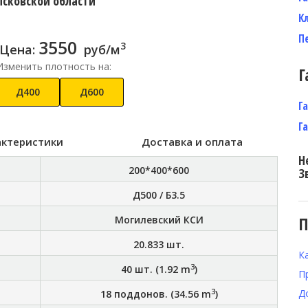
Псковской области
К
П
3550
3
Цена:
руб/м
Изменить плотность на:
Г
Д400
Д600
Г
Г
актеристики
Доставка и оплата
Н
200*400*600
З
Д500 / Б3.5
П
Могилевский КСИ
20.833
шт.
К
3
40
шт. (
1.92
m
)
П
3
Д
18
поддонов. (
34.56
m
)