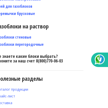
лей для газоблоков
еремычки брусковые
азоблоки на раствор
азоблоки стеновые
азоблоки перегородочные
е знаете какие блоки выбрать?
воните за наш счет 8(800)770-06-03
олезные разделы
аталог продукции
райс-лист
оставка