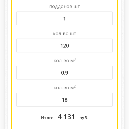
поддонов
шт
кол-во
шт
3
кол-во
м
2
кол-во
м
4 131
Итого
руб.