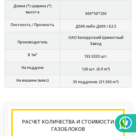
Длина (*) ширина (*)
высота
600*50*250
Плотность / Прочность
Д500 либо Д600 / Б2.5
ОАО Белорусский Цементный
Производитель
Завод
В 1м³
133.3333
шт.
На поддоне
3
120
шт. (
0.9
m
)
На машине (макс)
3
35
поддонов. (
31.500
m
)
РАСЧЕТ КОЛИЧЕСТВА И СТОИМОСТИ
ГАЗОБЛОКОВ