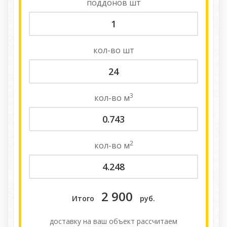
поддонов
шт
кол-во
шт
3
кол-во
м
2
кол-во
м
2 900
Итого
руб.
доставку на ваш объект расcчитаем