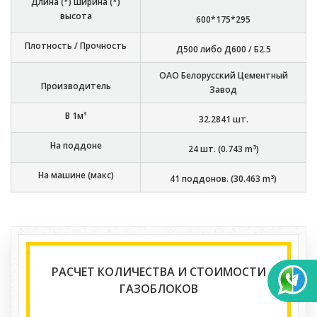
Длина (*) ширина (*)
высота
600*175*295
Плотность / Прочность
Д500 либо Д600 / Б2.5
ОАО Белорусский Цементный
Производитель
Завод
В 1м³
32.2841
шт.
На поддоне
3
24
шт. (
0.743
m
)
На машине (макс)
3
41
поддонов. (
30.463
m
)
РАСЧЕТ КОЛИЧЕСТВА И СТОИМОСТИ
ГАЗОБЛОКОВ