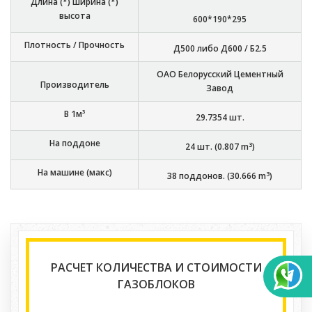
Длина (*) ширина (*)
высота
600*190*295
Плотность / Прочность
Д500 либо Д600 / Б2.5
ОАО Белорусский Цементный
Производитель
Завод
В 1м³
29.7354
шт.
На поддоне
3
24
шт. (
0.807
m
)
На машине (макс)
3
38
поддонов. (
30.666
m
)
РАСЧЕТ КОЛИЧЕСТВА И СТОИМОСТИ
ГАЗОБЛОКОВ