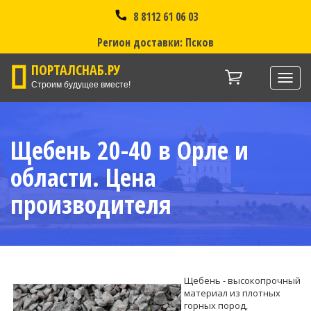
8 8112 61 06 03
Регион доставки: Псков
ПОРТАЛСНАБ.РУ
Нави
Строим будущее вместе!
Щебень 20-40 в Орле и
области. Цена
производителя
Щебень - высокопрочный
материал из плотных
горных пород,