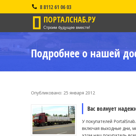
8 8112 61 06 03
ПОРТАЛСНАБ.РУ
Строим будущее вместе!
Подробнее о нашей до
Опубликовано: 25 января 2012
Вас волнует надеж
У покупателей PortalSnab
включая выходные дни, м
этом наш покупатель всег