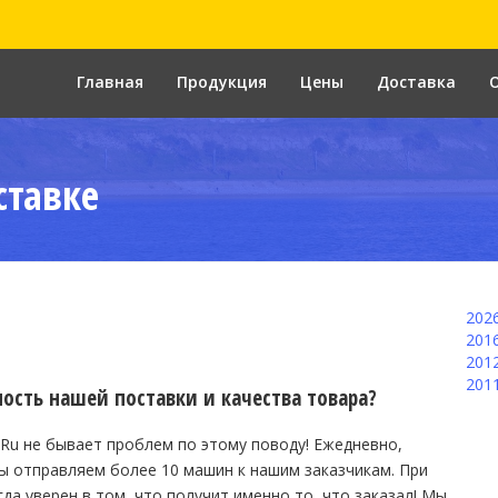
Главная
Продукция
Цены
Доставка
ставке
202
201
201
201
ность нашей поставки и качества товара?
.Ru не бывает проблем по этому поводу! Ежедневно,
ы отправляем более 10 машин к нашим заказчикам. При
да уверен в том, что получит именно то, что заказал! Мы