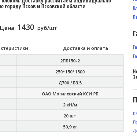
с блоком. Доставку рассчитаем индивидуально
по городу Псков и Псковской области
К
П
1430
Цена:
руб/шт
Г
Г
актеристики
Доставка и оплата
Г
2ПБ150-2
Н
250*150*1500
З
Д700 / Б3.5
ОАО Могилевский КСИ РБ
П
2 кН/м
К
20 шт
П
50,9 кг
Д