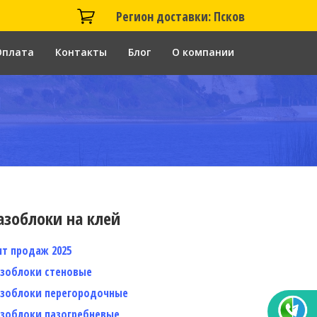
Регион доставки: Псков
Оплата
Контакты
Блог
О компании
азоблоки на клей
ит продаж 2025
азоблоки стеновые
азоблоки перегородочные
азоблоки пазогребневые