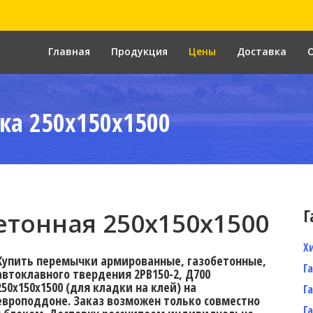
Главная
Продукция
Цены
Доставка
ка 250x150x1500
Г
тонная 250х150х1500
Х
Купить перемычки армированные, газобетонные,
Г
автоклавного твердения 2PB150-2, Д700
250х150х1500 (для кладки на клей) на
Г
европоддоне. Заказ возможен только совместно
Г