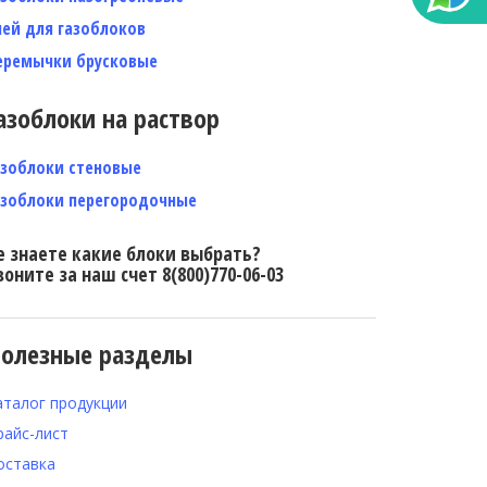
лей для газоблоков
еремычки брусковые
азоблоки на раствор
азоблоки стеновые
азоблоки перегородочные
е знаете какие блоки выбрать?
воните за наш счет 8(800)770-06-03
олезные разделы
аталог продукции
райс-лист
оставка