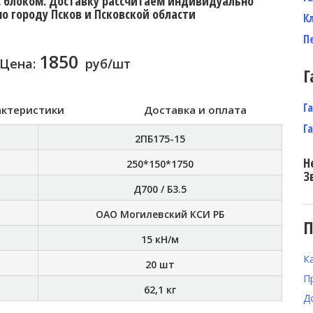
с блоком. Доставку расcчитаем индивидуально
по городу Псков и Псковской области
К
П
1850
Цена:
руб/шт
Г
Г
актеристики
Доставка и оплата
Г
2ПБ175-15
Н
250*150*1750
З
Д700 / Б3.5
ОАО Могилевский КСИ РБ
П
15 кН/м
К
20 шт
П
62,1 кг
Д