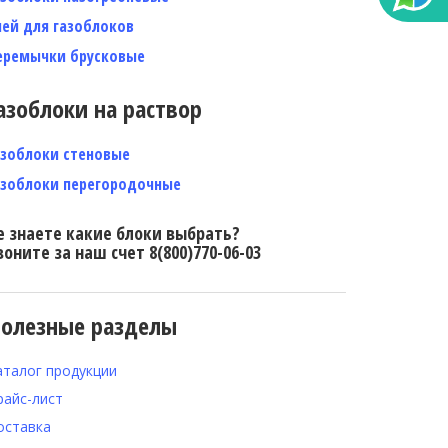
лей для газоблоков
еремычки брусковые
азоблоки на раствор
азоблоки стеновые
азоблоки перегородочные
е знаете какие блоки выбрать?
воните за наш счет 8(800)770-06-03
олезные разделы
аталог продукции
райс-лист
оставка