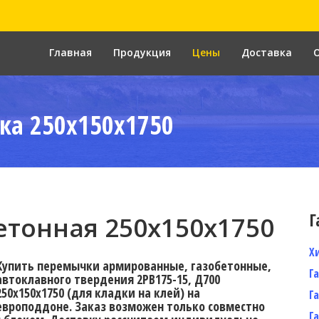
Главная
Продукция
Цены
Доставка
ка 250x150x1750
Г
тонная 250x150x1750
Х
Купить перемычки армированные, газобетонные,
Г
автоклавного твердения 2PB175-15, Д700
250х150х1750 (для кладки на клей) на
Г
европоддоне. Заказ возможен только совместно
Г