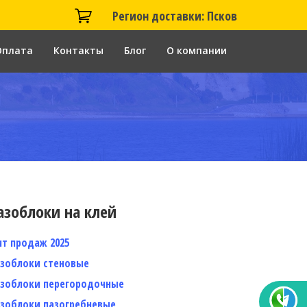
Регион доставки: Псков
Оплата
Контакты
Блог
О компании
азоблоки на клей
ит продаж 2025
азоблоки стеновые
азоблоки перегородочные
азоблоки пазогребневые