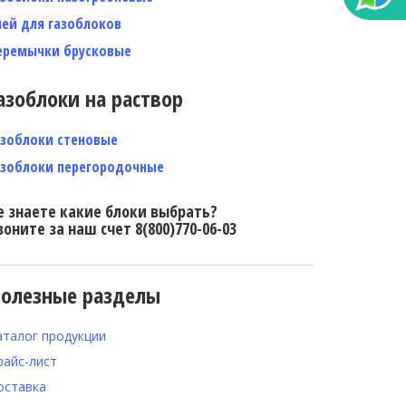
лей для газоблоков
еремычки брусковые
азоблоки на раствор
азоблоки стеновые
азоблоки перегородочные
е знаете какие блоки выбрать?
воните за наш счет 8(800)770-06-03
олезные разделы
аталог продукции
райс-лист
оставка