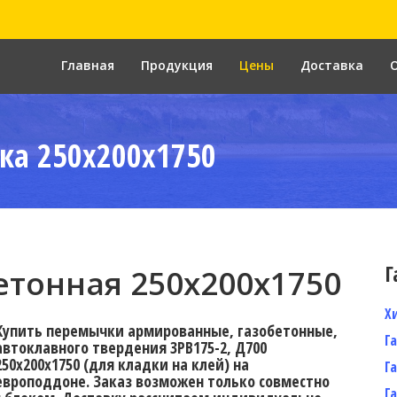
Главная
Продукция
Цены
Доставка
ка 250x200x1750
Г
тонная 250х200х1750
Х
Купить перемычки армированные, газобетонные,
Г
автоклавного твердения 3PB175-2, Д700
250х200х1750 (для кладки на клей) на
Г
европоддоне. Заказ возможен только совместно
Г