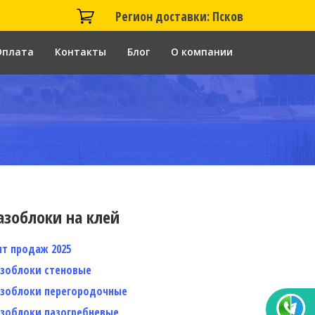
Регион доставки: Псков
Оплата
Контакты
Блог
О компании
азоблоки на клей
ит продаж 2025
азоблоки стеновые
азоблоки перегородочные
азоблоки пазогребневые