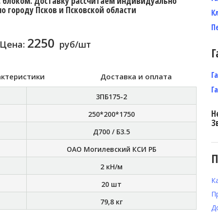
с блоком. Доставку рассчитаем индивидуально
по городу Псков и Псковской области
К
П
2250
Цена:
руб/шт
Г
Г
актеристики
Доставка и оплата
Г
3ПБ175-2
Н
250*200*1750
З
Д700 / Б3.5
ОАО Могилевский КСИ РБ
П
2 кН/м
К
20 шт
П
79,8 кг
Д